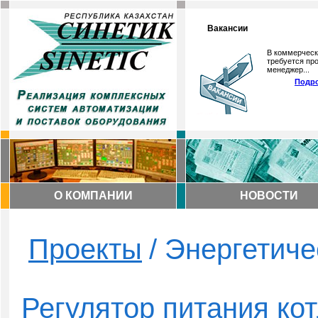
Вакансии
В коммерческ
требуется про
менеджер...
Подро
О КОМПАНИИ
НОВОСТИ
Проекты
/ Энергетич
Регулятор питания кот