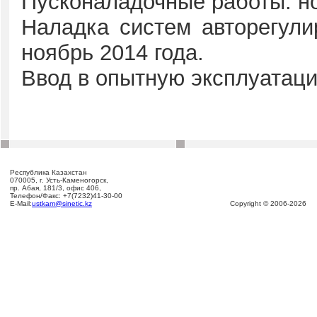
Пусконаладочные работы: но
Наладка систем авторегули
ноябрь 2014 года.
Ввод в опытную эксплуатаци
Республика Казахстан
070005, г. Усть-Каменогорск,
пр. Абая, 181/3, офис 406,
Телефон/Факс: +7(7232)41-30-00
E-Mail:
ustkam@sinetic.kz
Copyright © 2006-2026