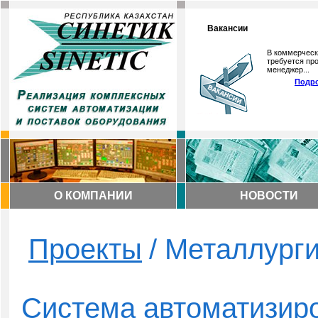
Вакансии
В коммерческ
требуется про
менеджер...
Подро
О КОМПАНИИ
НОВОСТИ
Проекты
/ Металлург
Система автоматизир