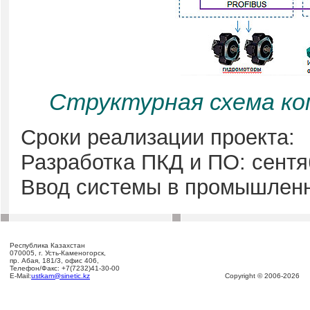
Структурная схема ко
Сроки реализации проекта:
Разработка ПКД и ПО: сентя
Ввод системы в промышленн
Республика Казахстан
070005, г. Усть-Каменогорск,
пр. Абая, 181/3, офис 406,
Телефон/Факс: +7(7232)41-30-00
E-Mail:
ustkam@sinetic.kz
Copyright © 2006-2026